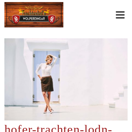
hofer-trachten-lodn-