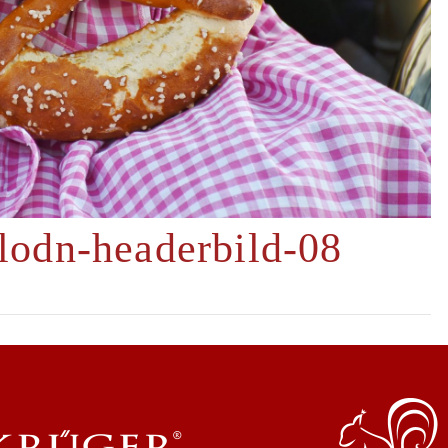
-lodn-headerbild-08