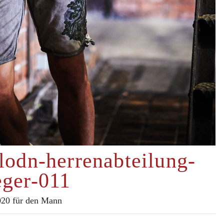
-lodn-herrenabteilung-
eger-011
020 für den Mann